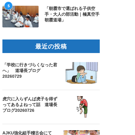
5
「朝霞市で選ばれる子供空
手・大人の部活動｜極真空手
朝霞道場」
最近の投稿
「学校に行きづらくなった君
へ」 道場長ブログ
20260729
虎穴に入らずんば虎子を得ず
ってあるよねって話 道場長
ブログ20260726
AJKU強化組手稽古会にて