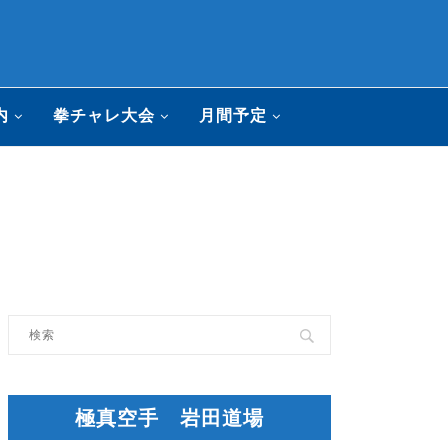
内
拳チャレ大会
月間予定
極真空手 岩田道場