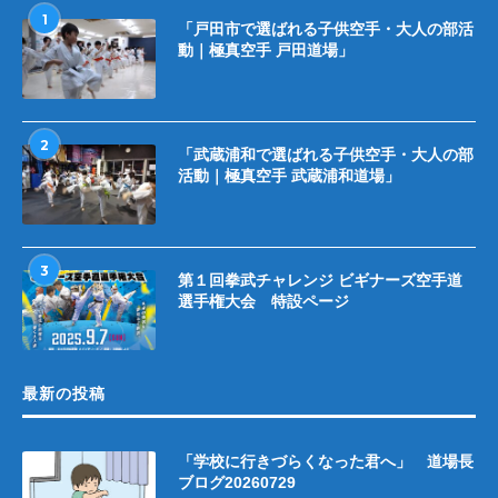
1
「戸田市で選ばれる子供空手・大人の部活
動｜極真空手 戸田道場」
2
「武蔵浦和で選ばれる子供空手・大人の部
活動｜極真空手 武蔵浦和道場」
3
第１回拳武チャレンジ ビギナーズ空手道
選手権大会 特設ページ
最新の投稿
「学校に行きづらくなった君へ」 道場長
ブログ20260729