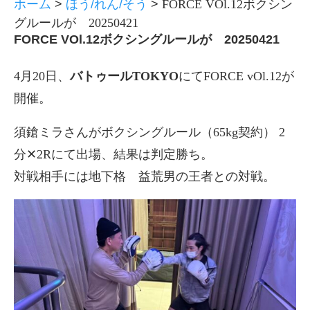
ホーム
>
ほう/れん/そう
>
FORCE VOl.12ボクシン
グルールが 20250421
FORCE VOl.12ボクシングルールが 20250421
4月20日、
バトゥールTOKYO
にてFORCE vOl.12が
開催。
須鎗ミラさんがボクシングルール（65kg契約） 2
分✕2Rにて出場、結果は判定勝ち。
対戦相手には地下格 益荒男の王者との対戦。