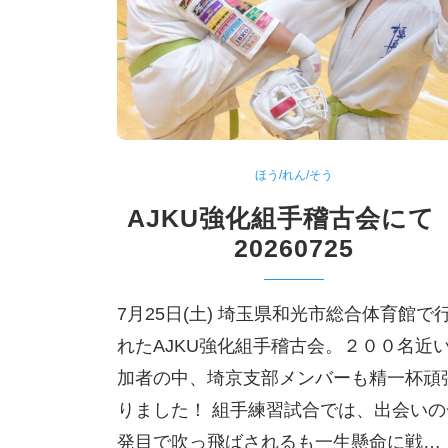
ほう/れん/そう
AJKU強化組手稽古会に
20260725
7月25日(土) 埼玉県和光市総合体育館で
れたAJKU強化組手稽古会。２００名近
加者の中、埼京支部メンバーも精一杯頑
りました！ 組手練習試合では、出会いの
発目で吹っ飛ばされるも一生懸命に戦…