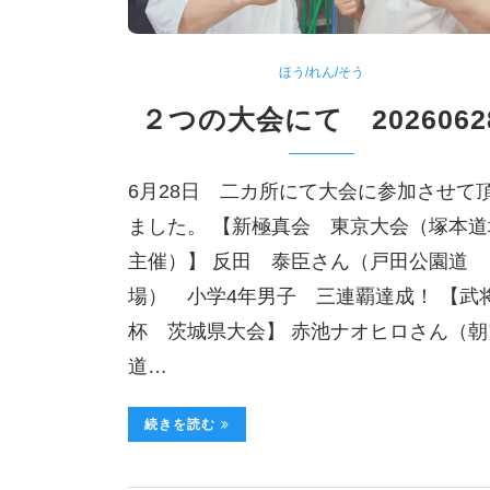
ほう/れん/そう
２つの大会にて 2026062
6月28日 二カ所にて大会に参加させて
ました。 【新極真会 東京大会（塚本道
主催）】 反田 泰臣さん（戸田公園道
場） 小学4年男子 三連覇達成！ 【武
杯 茨城県大会】 赤池ナオヒロさん（朝
道…
続きを読む