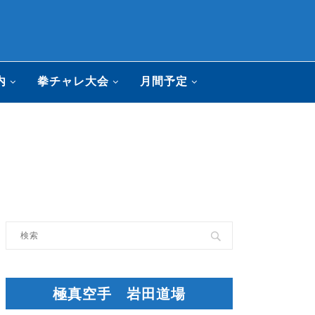
内
拳チャレ大会
月間予定
極真空手 岩田道場