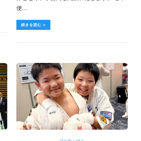
便…
続きを読む
ほう/れん/そう