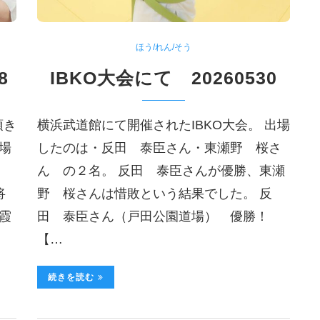
ほう/れん/そう
8
IBKO大会にて 20260530
頂き
横浜武道館にて開催されたIBKO大会。 出場
場
したのは・反田 泰臣さん・東瀬野 桜さ
ん の２名。 反田 泰臣さんが優勝、東瀬
将
野 桜さんは惜敗という結果でした。 反
霞
田 泰臣さん（戸田公園道場） 優勝！
【…
続きを読む