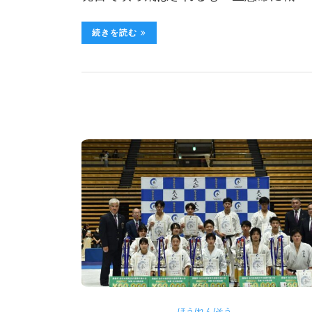
続きを読む
ほう/れん/そう