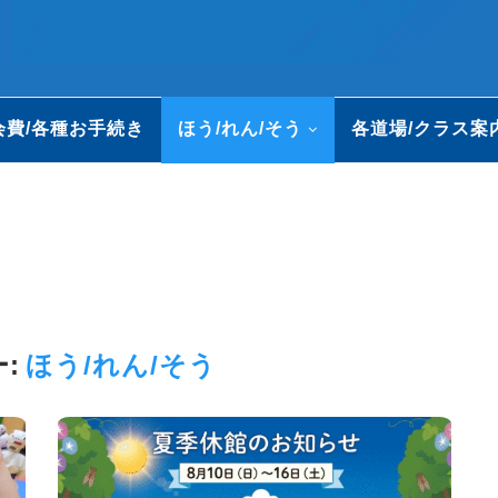
会費/各種お手続き
ほう/れん/そう
各道場/クラス案
:
ほう/れん/そう