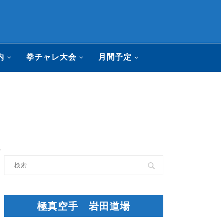
内
拳チャレ大会
月間予定
8
極真空手 岩田道場