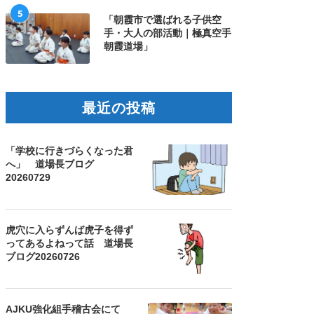
5
「朝霞市で選ばれる子供空
手・大人の部活動｜極真空手
朝霞道場」
最近の投稿
「学校に行きづらくなった君
へ」 道場長ブログ
20260729
虎穴に入らずんば虎子を得ず
ってあるよねって話 道場長
ブログ20260726
AJKU強化組手稽古会にて