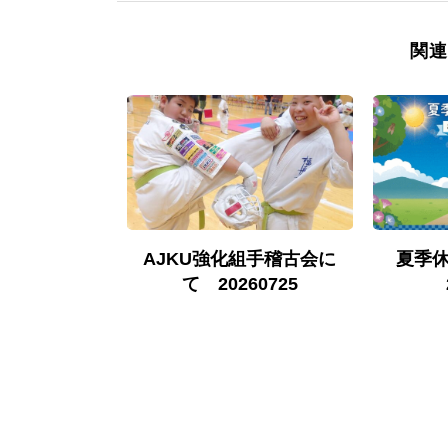
関連
古について
AJKU強化組手稽古会に
夏季
0524
て 20260725