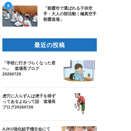
5
「朝霞市で選ばれる子供空
手・大人の部活動｜極真空手
朝霞道場」
最近の投稿
「学校に行きづらくなった君
へ」 道場長ブログ
20260729
虎穴に入らずんば虎子を得ず
ってあるよねって話 道場長
ブログ20260726
AJKU強化組手稽古会にて