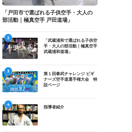
「戸田市で選ばれる子供空手・大人の
部活動｜極真空手 戸田道場」
2
「武蔵浦和で選ばれる子供空
手・大人の部活動｜極真空手
武蔵浦和道場」
3
第１回拳武チャレンジ ビギ
士會館 東京都選抜大会
2026 全日本少年少女極真空
ナーズ空手道選手権大会 特
2026にて 20260712
手道選手権大会で
設ページ
20260711
4
指導者紹介