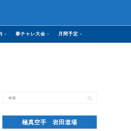
内
拳チャレ大会
月間予定
極真空手 岩田道場