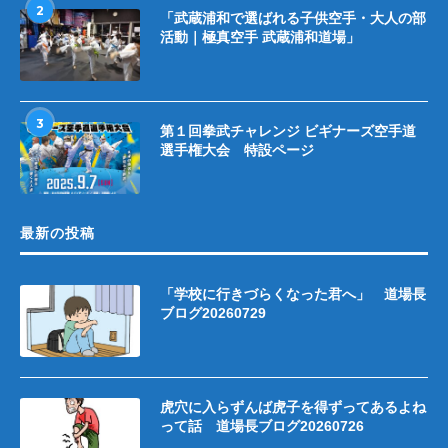
2
「武蔵浦和で選ばれる子供空手・大人の部
活動｜極真空手 武蔵浦和道場」
3
第１回拳武チャレンジ ビギナーズ空手道
選手権大会 特設ページ
最新の投稿
「学校に行きづらくなった君へ」 道場長
ブログ20260729
虎穴に入らずんば虎子を得ずってあるよね
って話 道場長ブログ20260726