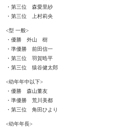
・第三位 森愛里紗
・第三位 上村莉央
<型 一般>
・優勝 外山 樹
・準優勝 前田信一
・第三位 羽賀晧平
・第三位 猿谷健太郎
<幼年年中以下>
・優勝 森山董友
・準優勝 荒川美都
・第三位 角田ひより
<幼年年長>