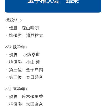
選手権大会 結果
<型幼年>
・優勝 森山晴朗
・準優勝 淺見祐太
<型 低学年>
・優勝 小熊拳世
・準優勝 小山 蓮
・第三位 金子隼輔
・第三位 春日碧音
<型 高学年>
・優勝 鈴木優里香
・準優勝 太田杏奈