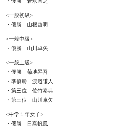
・優勝 岩永直之
<一般初級>
・優勝 山根啓明
<一般中級>
・優勝 山川卓矢
<一般上級>
・優勝 菊地昇吾
・準優勝 渡邉謙人
・第三位 佐竹泰典
・第三位 山川卓矢
<中学１年女子>
・優勝 日髙帆風