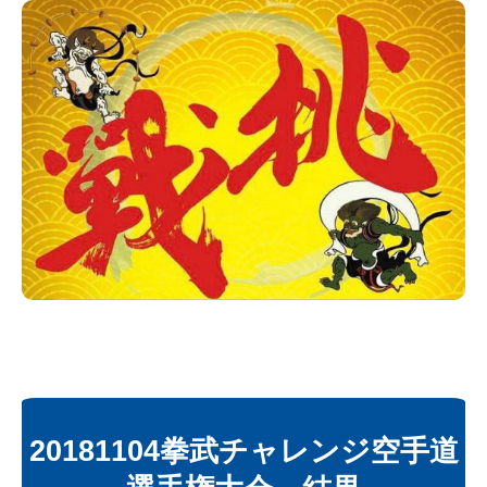
20181104拳武チャレンジ空手道