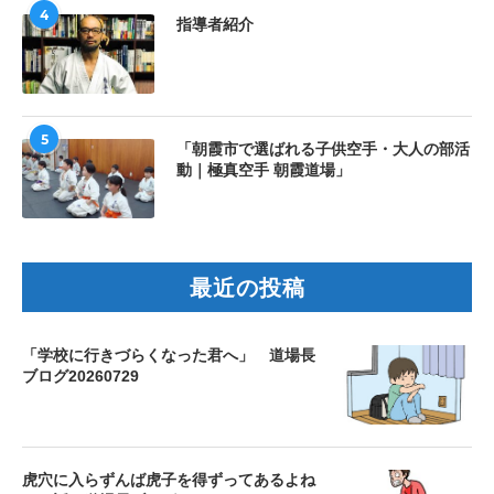
4
指導者紹介
5
「朝霞市で選ばれる子供空手・大人の部活
動｜極真空手 朝霞道場」
最近の投稿
「学校に行きづらくなった君へ」 道場長
ブログ20260729
虎穴に入らずんば虎子を得ずってあるよね