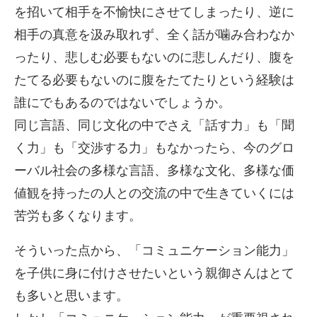
を招いて相手を不
愉快にさせてしまったり、逆に
相手の真意を汲み取れず、全く話が
噛み合わなか
ったり、悲しむ必要もないのに悲しんだり、腹を
たて
る必要もないのに腹をたてたりという経験は
誰にでもあるのではな
いでしょうか。
同じ言語、同じ文化の中でさえ「話す力」も「聞
く力」も「交渉す
る力」もなかったら、今のグロ
ーバル社会の多様な言語、多様な文
化、多様な価
値観を持ったの人との交流の中で生きていくには
苦労
も多くなります。
そういった点から、「コミュニケーション能力」
を子供に身に付け
させたいという親御さんはとて
も多いと思います。