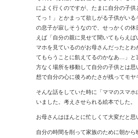
によく行くの
ですが、たまに自分の子供
てっ！」とかまって欲しがる子供がいる
の息子が寂しそうなので、せっかく
の休
えば「
自分の親に見せて聞いてもらえば
マホを見ているのがお母さんだったとわ
てもらうことに飢えてるの
かなあ…」と
方な
く場所を移動して自分の子供とは思
想で自分の心に後ろめたさが残ってモヤ
そんな話をしていた時に「
ママのスマホ
いました。考えさせられる絵本でした。
お母さんはほんとに忙しくて大変だと思
自分の時間を削っ
て家族のために朝から晩