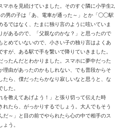
スマホを見続けていました。そのすぐ隣に小学生2,
その男の子は「あ、電車が
通った～」とか「◯◯駅
め
るではなく、たまに独り言のように呟いていま
りがあるので、「父親なのかな？」
と思ったので
もとめていな
いので、小さい子の独り言はよくあ
ですが、ある駅で手を繋いで降りていきました。
だったんだとわかりました。スマホ
に夢中だった
か理由があっ
たのかもしれない、でも普段からそ
したら、僕だったらかなり寂しいなと思うと、
な
でした。
れを教えてあげよう！」と
張り切って伝えた時
された
ら、がっかりするでしょう。大人でもそう
んだ～」と目の前でやられたら心の中で相手のス
しょう。