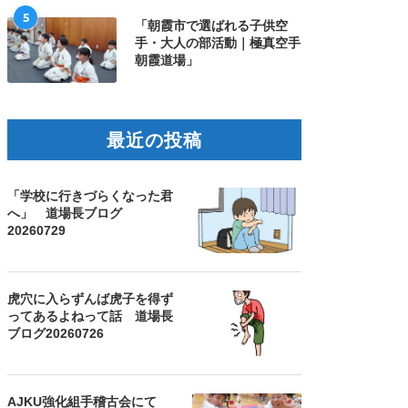
5
「朝霞市で選ばれる子供空
手・大人の部活動｜極真空手
朝霞道場」
最近の投稿
「学校に行きづらくなった君
へ」 道場長ブログ
20260729
虎穴に入らずんば虎子を得ず
ってあるよねって話 道場長
ブログ20260726
AJKU強化組手稽古会にて