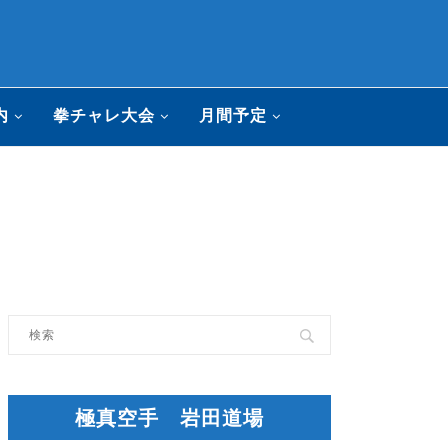
内
拳チャレ大会
月間予定
極真空手 岩田道場