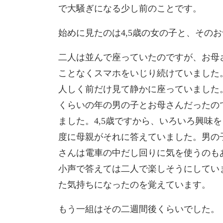
で大騒ぎになる少し前のことです。
始めに見たのは4,5歳の女の子と、その
二人は
並んで座っていたのですが、お母
ことなくスマホをいじり続けていました
人しく前だけ見て静かに座っ
ていました
くらい
の年の男の子とお母さんだったの
ました。4,5歳ですから、
いろいろ興味を
度
に母親がそれに答えていました。男の
さんは電車の中だし回りに気を使うのも
小声で答えては二人で楽
しそうにしてい
た
気持ちになったのを覚えています。
もう一組はその二週間後くらいでした。