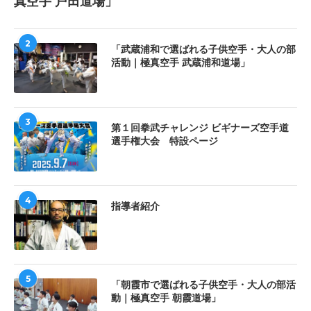
真空手 戸田道場」
2
「武蔵浦和で選ばれる子供空手・大人の部
活動｜極真空手 武蔵浦和道場」
3
第１回拳武チャレンジ ビギナーズ空手道
選手権大会 特設ページ
4
指導者紹介
5
「朝霞市で選ばれる子供空手・大人の部活
動｜極真空手 朝霞道場」