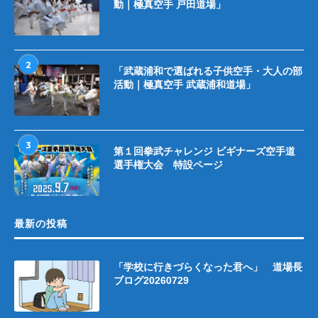
動｜極真空手 戸田道場」
2
「武蔵浦和で選ばれる子供空手・大人の部
活動｜極真空手 武蔵浦和道場」
3
第１回拳武チャレンジ ビギナーズ空手道
選手権大会 特設ページ
最新の投稿
「学校に行きづらくなった君へ」 道場長
ブログ20260729