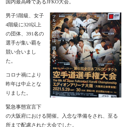
国内最高峰であるJFKO大会。
男子5階級、女子
4階級に320以上
の団体、391名の
選手が集い覇を
競い合いまし
た。
コロナ禍により
昨年は中止とな
りました。
緊急事態宣言下
の大阪府における開催。入念な準備をされ、至る
所まで配慮された大会でした。