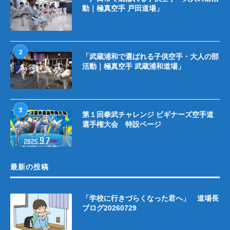
動｜極真空手 戸田道場」
2
「武蔵浦和で選ばれる子供空手・大人の部
活動｜極真空手 武蔵浦和道場」
3
第１回拳武チャレンジ ビギナーズ空手道
選手権大会 特設ページ
最新の投稿
「学校に行きづらくなった君へ」 道場長
ブログ20260729