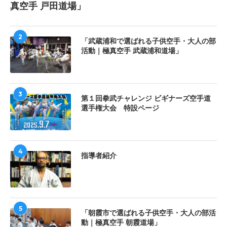
真空手 戸田道場」
2
「武蔵浦和で選ばれる子供空手・大人の部
活動｜極真空手 武蔵浦和道場」
3
第１回拳武チャレンジ ビギナーズ空手道
選手権大会 特設ページ
4
指導者紹介
5
「朝霞市で選ばれる子供空手・大人の部活
動｜極真空手 朝霞道場」