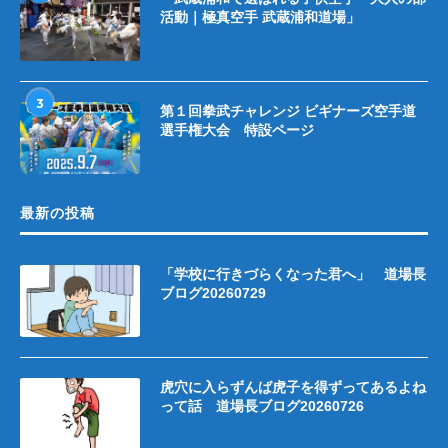
活動｜極真空手 武蔵浦和道場」
3
第１回拳武チャレンジ ビギナーズ空手道
選手権大会 特設ページ
最新の投稿
「学校に行きづらくなった君へ」 道場長
ブログ20260729
虎穴に入らずんば虎子を得ずってあるよね
って話 道場長ブログ20260726