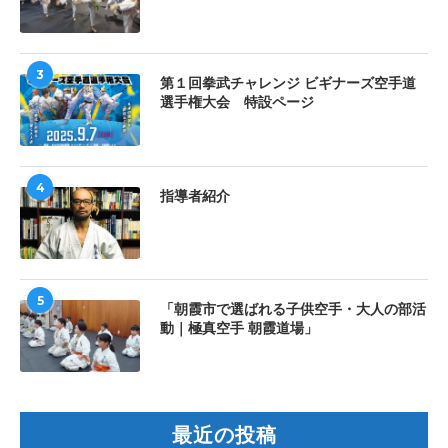
3
第１回拳武チャレンジ ビギナーズ空手道
選手権大会 特設ページ
4
指導者紹介
5
「朝霞市で選ばれる子供空手・大人の部活
動｜極真空手 朝霞道場」
最近の投稿