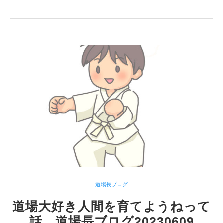
道場長ブログ
道場大好き人間を育てようねって
話 道場長ブログ20230609