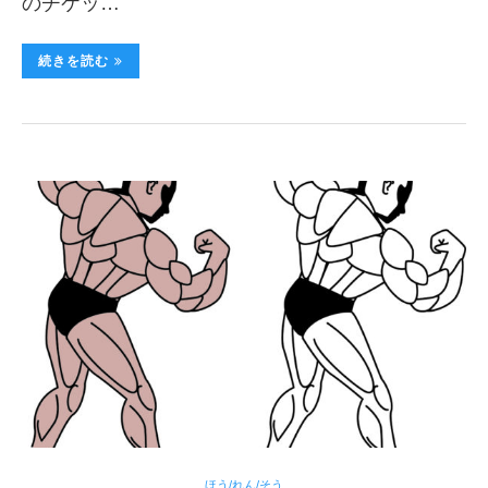
のチケッ…
続きを読む
ほう/れん/そう