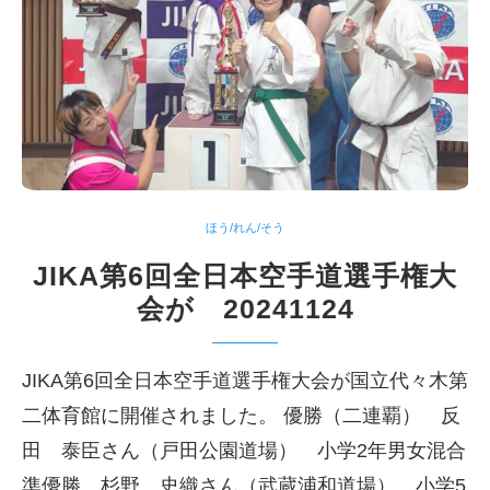
ほう/れん/そう
JIKA第6回全日本空手道選手権大
会が 20241124
JIKA第6回全日本空手道選手権大会が国立代々木第
二体育館に開催されました。 優勝（二連覇） 反
田 泰臣さん（戸田公園道場） 小学2年男女混合
準優勝 杉野 史織さん（武蔵浦和道場） 小学5