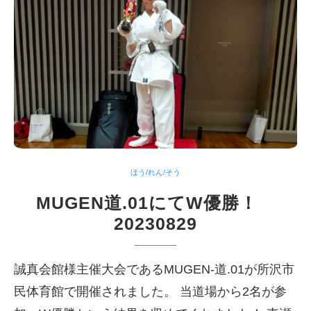
ほう/れん/そう
MUGEN道.01にてW優勝！
20230829
誠真会館様主催大会であるMUGEN-道.01が所沢市
民体育館で開催されました。 当道場から2名が参