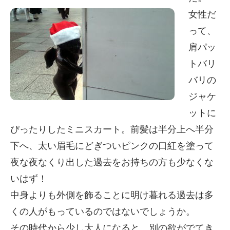
女性だ
って、
肩パッ
トバリ
バリの
ジャケ
ットに
ぴったりしたミニスカート。前髪は半分上へ半分
下へ、太い眉毛にどぎついピンクの口紅を塗って
夜な夜なくり出した過去をお持ちの方も少なくな
いはず！
中身よりも外側を飾ることに明け暮れる過去は多
くの人がもっているのではないでしょうか。
その時代から少し大人になると、別の欲がでてき