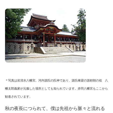
＊写真は岩清水八幡宮。河内源氏の氏神であり、源氏棟梁の源頼朝の祖 八
幡太郎義家が元服した場所としても知られています。赤羽八幡宮もここから
勧進されています。
秋の夜長につられて、僕は先祖から脈々と流れる