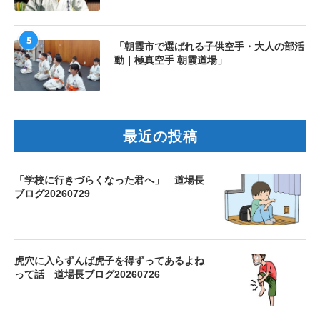
5
「朝霞市で選ばれる子供空手・大人の部活
動｜極真空手 朝霞道場」
最近の投稿
「学校に行きづらくなった君へ」 道場長
ブログ20260729
虎穴に入らずんば虎子を得ずってあるよね
って話 道場長ブログ20260726