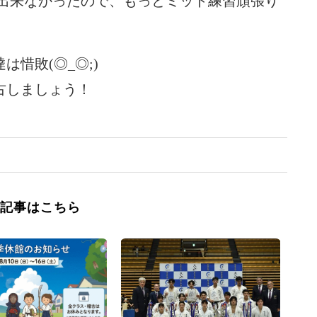
が出来なかったので、もっとミット練習頑張り
惜敗(◎_◎;)
古しましょう！
記事はこちら