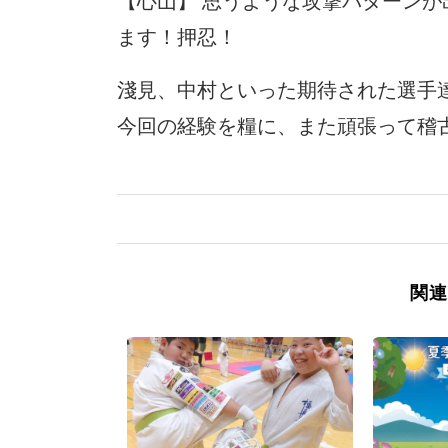
【心山】 思うような攻撃パターン
ます！押忍！
淺見、中村といった期待された選手達は
今回の経験を糧に、また頑張って稽
関連