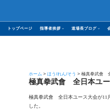
トップページ
指導者挨拶
道場長ブログ
ホーム
>
ほう/れん/そう
>
極真拳武會 全
極真拳武會 全日本ユース
極真拳武會 全日本ユース大会が11月
した。