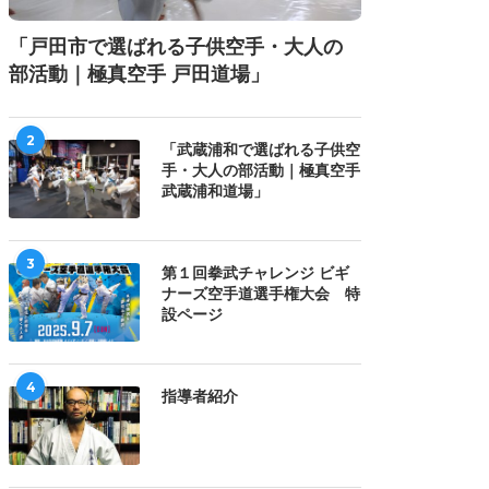
「戸田市で選ばれる子供空手・大人の
士會館 東京都選抜大会
2026 全日本少年少女極真空
部活動｜極真空手 戸田道場」
2026にて 20260712
手道選手権大会で
20260711
2
「武蔵浦和で選ばれる子供空
手・大人の部活動｜極真空手
武蔵浦和道場」
3
第１回拳武チャレンジ ビギ
ナーズ空手道選手権大会 特
設ページ
4
指導者紹介