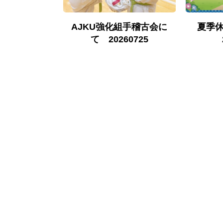
古について
AJKU強化組手稽古会に
夏季
0524
て 20260725