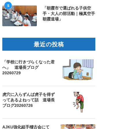
5
「朝霞市で選ばれる子供空
手・大人の部活動｜極真空手
朝霞道場」
最近の投稿
「学校に行きづらくなった君
へ」 道場長ブログ
20260729
虎穴に入らずんば虎子を得ず
ってあるよねって話 道場長
ブログ20260726
AJKU強化組手稽古会にて