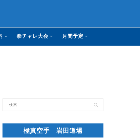
内
拳チャレ大会
月間予定
極真空手 岩田道場