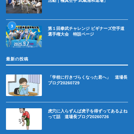
活動｜極真空手 武蔵浦和道場」
3
第１回拳武チャレンジ ビギナーズ空手道
選手権大会 特設ページ
最新の投稿
「学校に行きづらくなった君へ」 道場長
ブログ20260729
虎穴に入らずんば虎子を得ずってあるよね
って話 道場長ブログ20260726