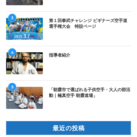
3
第１回拳武チャレンジ ビギナーズ空手道
選手権大会 特設ページ
4
指導者紹介
5
「朝霞市で選ばれる子供空手・大人の部活
動｜極真空手 朝霞道場」
最近の投稿