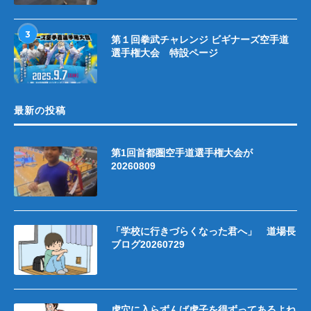
3
第１回拳武チャレンジ ビギナーズ空手道
選手権大会 特設ページ
最新の投稿
第1回首都圏空手道選手権大会が
20260809
「学校に行きづらくなった君へ」 道場長
ブログ20260729
虎穴に入らずんば虎子を得ずってあるよね