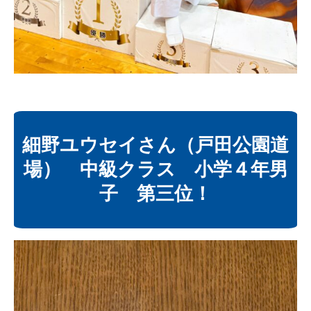
細野ユウセイさん（戸田公園道
場） 中級クラス 小学４年男
子 第三位！