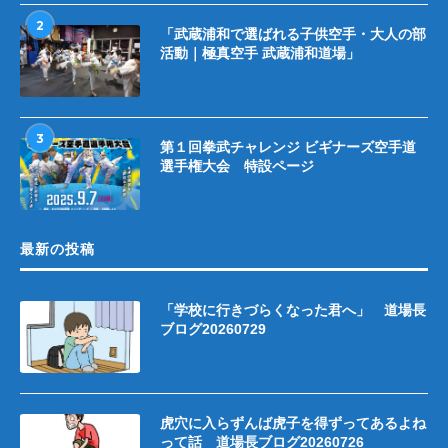
2
「武蔵浦和で選ばれる子供空手・大人の部
活動｜極真空手 武蔵浦和道場」
3
第１回拳武チャレンジ ビギナーズ空手道
選手権大会 特設ページ
最新の投稿
「学校に行きづらくなった君へ」 道場長
ブログ20260729
虎穴に入らずんば虎子を得ずってあるよね
って話 道場長ブログ20260726