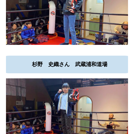
杉野 史織さん 武蔵浦和道場