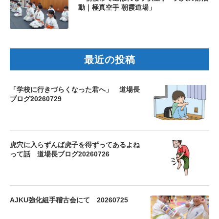
動｜極真空手 朝霞道場」
最近の投稿
「学校に行きづらくなった君へ」 道場長
ブログ20260729
虎穴に入らずんば虎子を得ずってあるよね
って話 道場長ブログ20260726
AJKU強化組手稽古会にて 20260725