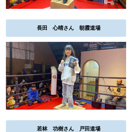
長田 心晴さん 朝霞道場
若林 功樹さん 戸田道場