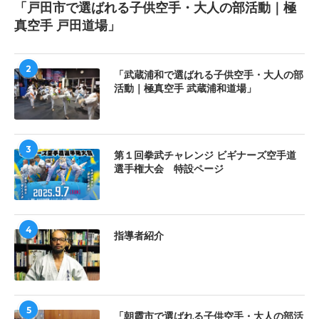
「戸田市で選ばれる子供空手・大人の部活動｜極
真空手 戸田道場」
2
「武蔵浦和で選ばれる子供空手・大人の部
活動｜極真空手 武蔵浦和道場」
3
第１回拳武チャレンジ ビギナーズ空手道
選手権大会 特設ページ
4
指導者紹介
5
「朝霞市で選ばれる子供空手・大人の部活