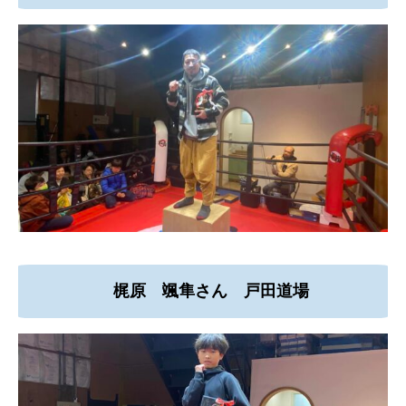
梶原 颯隼さん 戸田道場