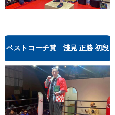
ベストコーチ賞 淺見 正勝 初段