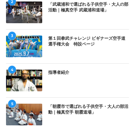
2
「武蔵浦和で選ばれる子供空手・大人の部
活動｜極真空手 武蔵浦和道場」
3
第１回拳武チャレンジ ビギナーズ空手道
選手権大会 特設ページ
4
指導者紹介
5
「朝霞市で選ばれる子供空手・大人の部活
動｜極真空手 朝霞道場」