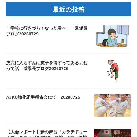
最近の投稿
「学校に行きづらくなった君へ」 道場長
ブログ20260729
虎穴に入らずんば虎子を得ずってあるよね
って話 道場長ブログ20260726
AJKU強化組手稽古会にて 20260725
【大会レポート】夢の舞台「カラテドリー