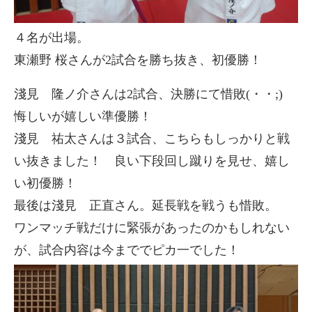
４名が出場。
東瀬野 桜さんが2試合を勝ち抜き、初優勝！
淺見 隆ノ介さんは2試合、決勝にて惜敗(・・;)
悔しいが嬉しい準優勝！
淺見 祐太さんは３試合、こちらもしっかりと戦
い抜きました！ 良い下段回し蹴りを見せ、嬉し
い初優勝！
最後は淺見 正直さん。延長戦を戦うも惜敗。
ワンマッチ戦だけに緊張があったのかもしれない
が、試合内容は今まででピカ一でした！