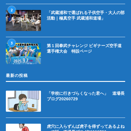
2
「武蔵浦和で選ばれる子供空手・大人の部
活動｜極真空手 武蔵浦和道場」
3
第１回拳武チャレンジ ビギナーズ空手道
選手権大会 特設ページ
最新の投稿
「学校に行きづらくなった君へ」 道場長
ブログ20260729
虎穴に入らずんば虎子を得ずってあるよね