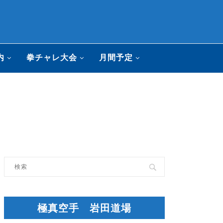
内
拳チャレ大会
月間予定
極真空手 岩田道場