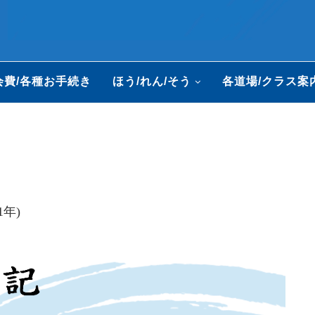
会費/各種お手続き
ほう/れん/そう
各道場/クラス案
1年)