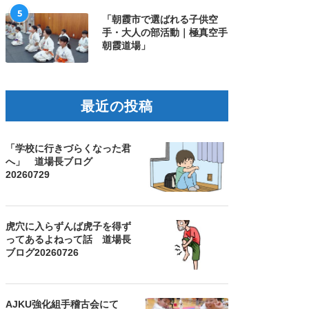
5
「朝霞市で選ばれる子供空
手・大人の部活動｜極真空手
朝霞道場」
最近の投稿
「学校に行きづらくなった君
へ」 道場長ブログ
20260729
虎穴に入らずんば虎子を得ず
ってあるよねって話 道場長
ブログ20260726
AJKU強化組手稽古会にて