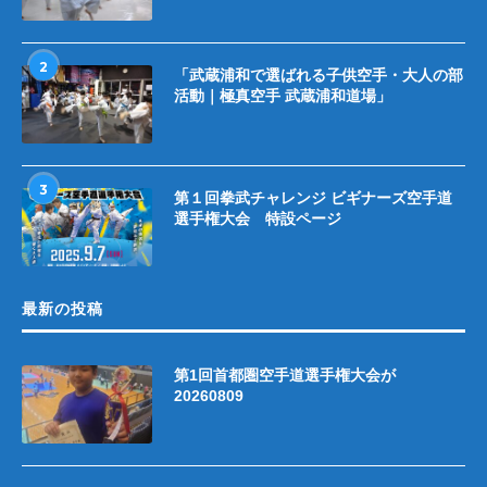
2
「武蔵浦和で選ばれる子供空手・大人の部
活動｜極真空手 武蔵浦和道場」
3
第１回拳武チャレンジ ビギナーズ空手道
選手権大会 特設ページ
最新の投稿
第1回首都圏空手道選手権大会が
20260809