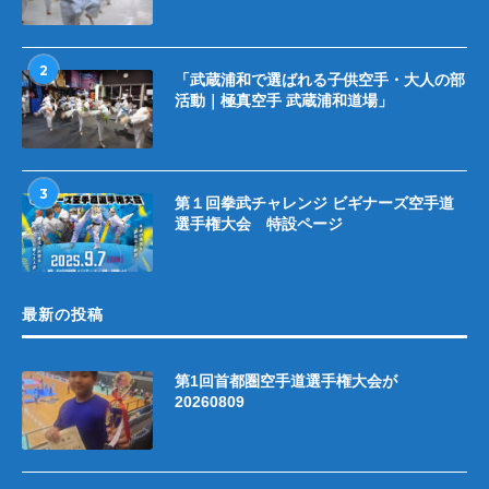
2
「武蔵浦和で選ばれる子供空手・大人の部
活動｜極真空手 武蔵浦和道場」
3
第１回拳武チャレンジ ビギナーズ空手道
選手権大会 特設ページ
最新の投稿
第1回首都圏空手道選手権大会が
20260809