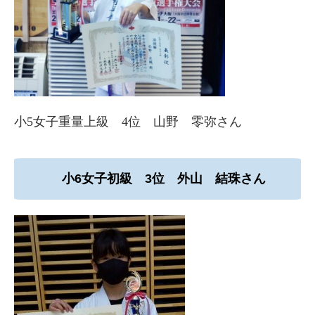
小5女子重量上級 4位 山野 零弥さん
小6女子初級 3位 外山 結珠さん