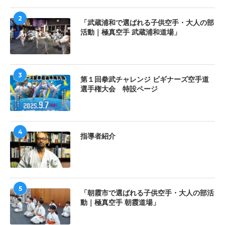
2
「武蔵浦和で選ばれる子供空手・大人の部
活動｜極真空手 武蔵浦和道場」
3
第１回拳武チャレンジ ビギナーズ空手道
選手権大会 特設ページ
4
指導者紹介
5
「朝霞市で選ばれる子供空手・大人の部活
動｜極真空手 朝霞道場」