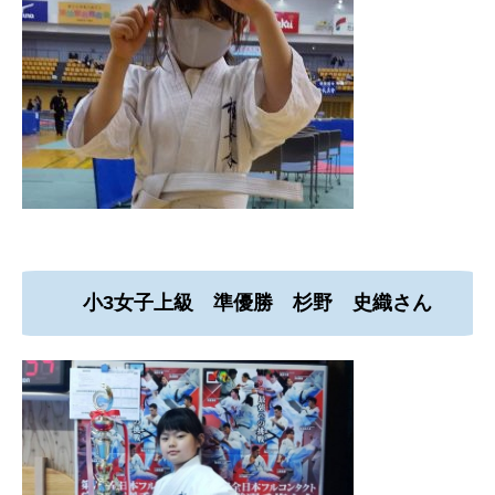
小3女子上級 準優勝 杉野 史織さん