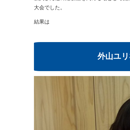
大会でした。
結果は
外山ユリ