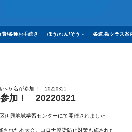
会費/各種お手続き
ほう/れん/そう
各道場/クラス案
へ５名が参加！ 20220321
加！ 20220321
立区伊興地域学習センターにて開催されました。
催された本大会。コロナ感染防止対策も施された