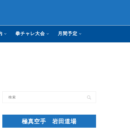
内
拳チャレ大会
月間予定
極真空手 岩田道場