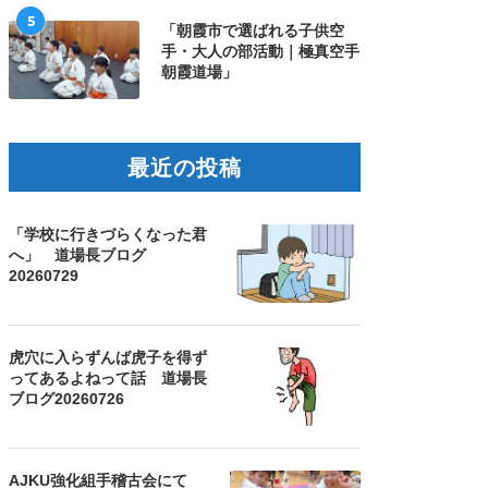
5
「朝霞市で選ばれる子供空
手・大人の部活動｜極真空手
朝霞道場」
最近の投稿
「学校に行きづらくなった君
へ」 道場長ブログ
20260729
虎穴に入らずんば虎子を得ず
ってあるよねって話 道場長
ブログ20260726
AJKU強化組手稽古会にて