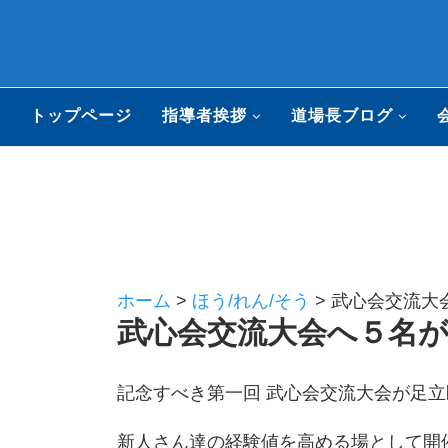
トップページ
指導者挨拶
道場長ブログ
ホーム
>
ほう/れん/そう
>
武心会交流大会
武心会交流大会へ５名が参
記念すべき第一回 武心会交流大会が足
新人さん達の経験値を高める場として開