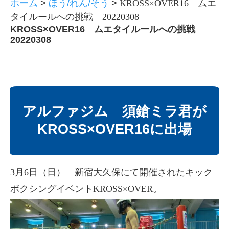
ホーム
>
ほう/れん/そう
>
KROSS×OVER16 ムエ
タイルールへの挑戦 20220308
KROSS×OVER16 ムエタイルールへの挑戦
20220308
アルファジム 須鎗ミラ君が
KROSS×OVER16に出場
3月6日（日） 新宿大久保にて開催されたキック
ボクシングイベントKROSS×OVER。