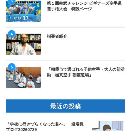
3
第１回拳武チャレンジ ビギナーズ空手道
選手権大会 特設ページ
4
指導者紹介
5
「朝霞市で選ばれる子供空手・大人の部活
動｜極真空手 朝霞道場」
最近の投稿
「学校に行きづらくなった君へ」 道場長
ブログ20260729