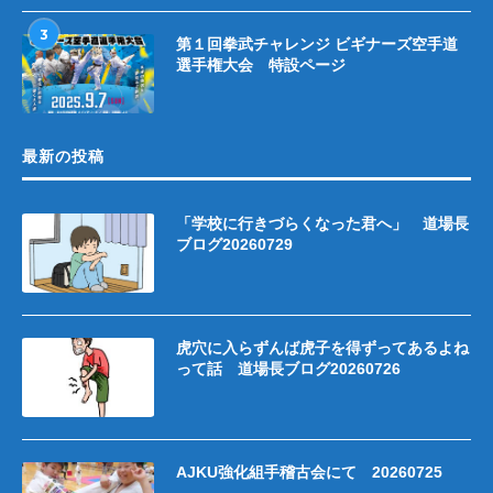
3
第１回拳武チャレンジ ビギナーズ空手道
選手権大会 特設ページ
最新の投稿
「学校に行きづらくなった君へ」 道場長
ブログ20260729
虎穴に入らずんば虎子を得ずってあるよね
って話 道場長ブログ20260726
AJKU強化組手稽古会にて 20260725