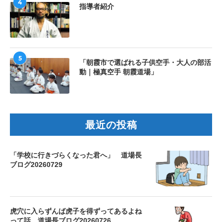
4
指導者紹介
5
「朝霞市で選ばれる子供空手・大人の部活
動｜極真空手 朝霞道場」
最近の投稿
「学校に行きづらくなった君へ」 道場長
ブログ20260729
虎穴に入らずんば虎子を得ずってあるよね
って話 道場長ブログ20260726