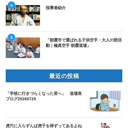
4
指導者紹介
5
「朝霞市で選ばれる子供空手・大人の部活
動｜極真空手 朝霞道場」
最近の投稿
「学校に行きづらくなった君へ」 道場長
ブログ20260729
虎穴に入らずんば虎子を得ずってあるよね