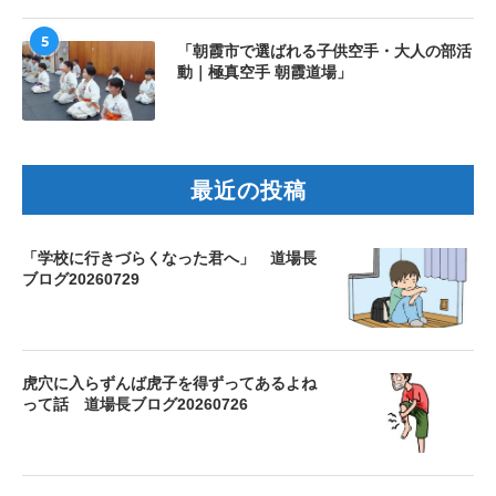
5
「朝霞市で選ばれる子供空手・大人の部活
動｜極真空手 朝霞道場」
最近の投稿
「学校に行きづらくなった君へ」 道場長
ブログ20260729
虎穴に入らずんば虎子を得ずってあるよね
って話 道場長ブログ20260726