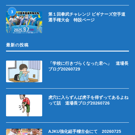
3
第１回拳武チャレンジ ビギナーズ空手道
選手権大会 特設ページ
最新の投稿
「学校に行きづらくなった君へ」 道場長
ブログ20260729
虎穴に入らずんば虎子を得ずってあるよね
って話 道場長ブログ20260726
AJKU強化組手稽古会にて 20260725