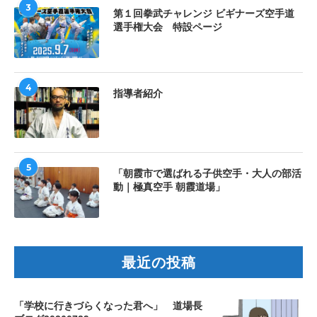
3
第１回拳武チャレンジ ビギナーズ空手道
選手権大会 特設ページ
4
指導者紹介
5
「朝霞市で選ばれる子供空手・大人の部活
動｜極真空手 朝霞道場」
最近の投稿
「学校に行きづらくなった君へ」 道場長