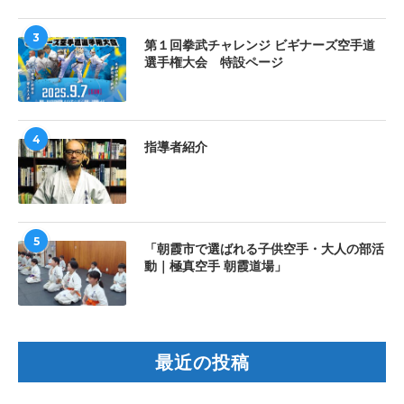
3
第１回拳武チャレンジ ビギナーズ空手道
選手権大会 特設ページ
4
指導者紹介
5
「朝霞市で選ばれる子供空手・大人の部活
動｜極真空手 朝霞道場」
最近の投稿