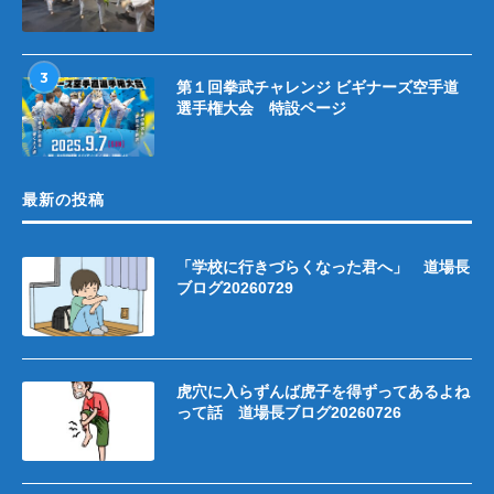
3
第１回拳武チャレンジ ビギナーズ空手道
選手権大会 特設ページ
最新の投稿
「学校に行きづらくなった君へ」 道場長
ブログ20260729
虎穴に入らずんば虎子を得ずってあるよね
って話 道場長ブログ20260726