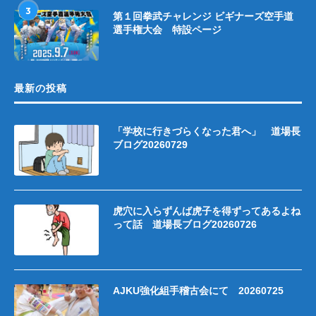
3
第１回拳武チャレンジ ビギナーズ空手道
選手権大会 特設ページ
最新の投稿
「学校に行きづらくなった君へ」 道場長
ブログ20260729
虎穴に入らずんば虎子を得ずってあるよね
って話 道場長ブログ20260726
AJKU強化組手稽古会にて 20260725