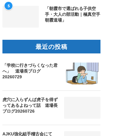
5
「朝霞市で選ばれる子供空
手・大人の部活動｜極真空手
朝霞道場」
最近の投稿
「学校に行きづらくなった君
へ」 道場長ブログ
20260729
虎穴に入らずんば虎子を得ず
ってあるよねって話 道場長
ブログ20260726
AJKU強化組手稽古会にて