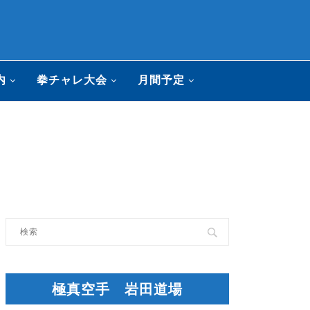
内
拳チャレ大会
月間予定
極真空手 岩田道場