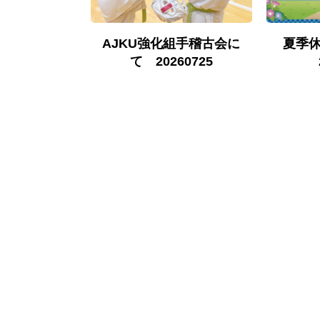
古について
AJKU強化組手稽古会に
夏季
0524
て 20260725