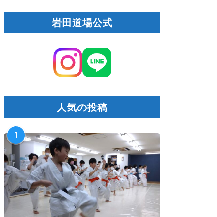
岩田道場公式
士會館 東京都選抜大会
2026 全日本少年少女極真空
2026にて 20260712
手道選手権大会で
20260711
人気の投稿
1