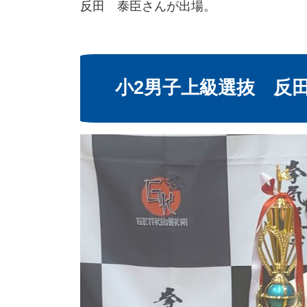
反田 泰臣さんが出場。
小2男子上級選抜 反