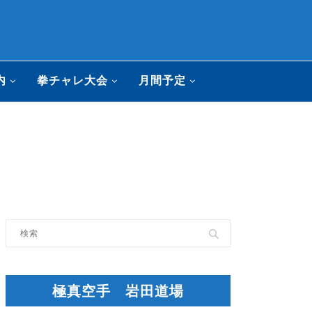
内
拳チャレ大会
月間予定
極真空手 岩田道場