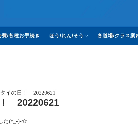
会費/各種お手続き
ほう/れん/そう
各道場/クラス案
タイの日！ 20220621
 20220621
^_-)-☆