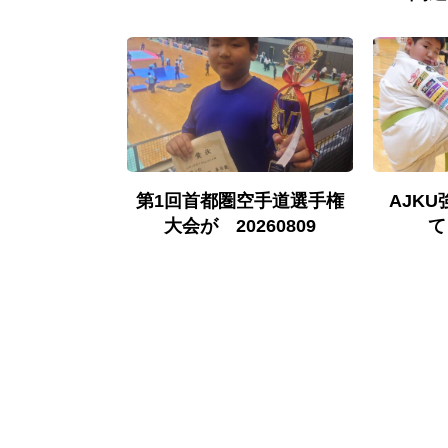
全日本ジュニア
第1回首都圏空手道選手権
AJK
ルカップが
大会が 20260809
て
0524