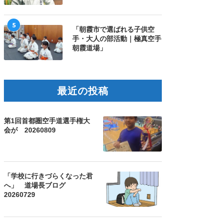
5
「朝霞市で選ばれる子供空
手・大人の部活動｜極真空手
朝霞道場」
最近の投稿
第1回首都圏空手道選手権大
会が 20260809
「学校に行きづらくなった君
へ」 道場長ブログ
20260729