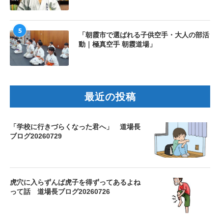
5
「朝霞市で選ばれる子供空手・大人の部活
動｜極真空手 朝霞道場」
最近の投稿
「学校に行きづらくなった君へ」 道場長
ブログ20260729
虎穴に入らずんば虎子を得ずってあるよね
って話 道場長ブログ20260726