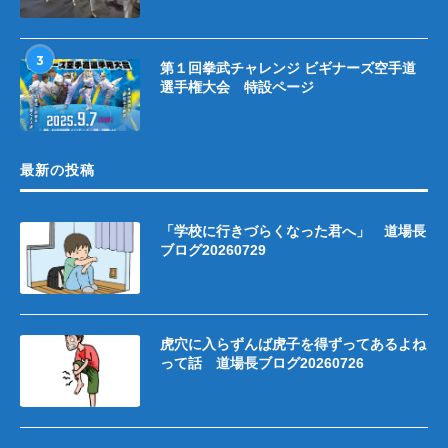
3
第１回拳武チャレンジ ビギナーズ空手道
選手権大会 特設ページ
最新の投稿
「学校に行きづらくなった君へ」 道場長
ブログ20260729
虎穴に入らずんば虎子を得ずってあるよね
って話 道場長ブログ20260726