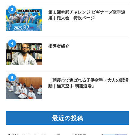
3
第１回拳武チャレンジ ビギナーズ空手道
選手権大会 特設ページ
4
指導者紹介
5
「朝霞市で選ばれる子供空手・大人の部活
動｜極真空手 朝霞道場」
最近の投稿