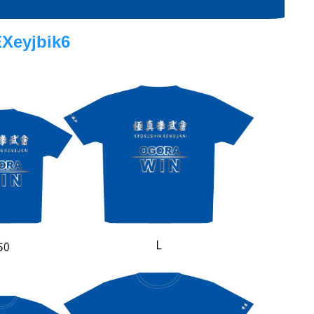
EXeyjbik6