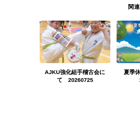
関連
古について
AJKU強化組手稽古会に
夏季
0524
て 20260725