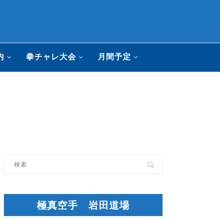
内
拳チャレ大会
月間予定
極真空手 岩田道場