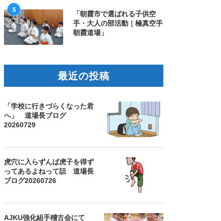
5
「朝霞市で選ばれる子供空
手・大人の部活動｜極真空手
朝霞道場」
最近の投稿
「学校に行きづらくなった君
士會館 東京都選抜大会
2026 全日本少年少女極真空
へ」 道場長ブログ
20260729
2026にて 20260712
手道選手権大会で
20260711
虎穴に入らずんば虎子を得ず
ってあるよねって話 道場長
ブログ20260726
AJKU強化組手稽古会にて