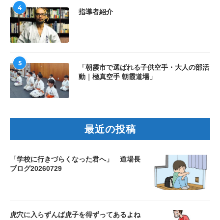
4
指導者紹介
5
「朝霞市で選ばれる子供空手・大人の部活
動｜極真空手 朝霞道場」
最近の投稿
「学校に行きづらくなった君へ」 道場長
ブログ20260729
虎穴に入らずんば虎子を得ずってあるよね