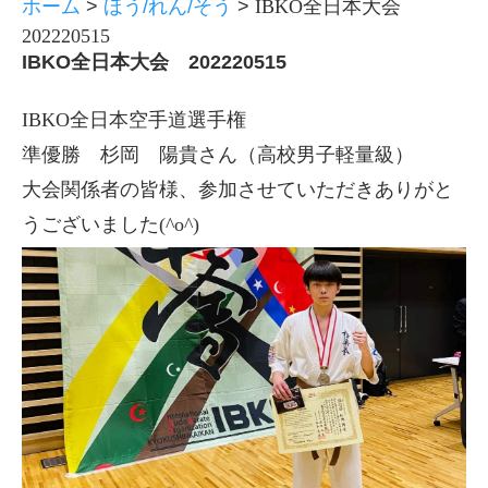
ホーム
>
ほう/れん/そう
>
IBKO全日本大会
202220515
IBKO全日本大会 202220515
IBKO全日本空手道選手権
準優勝 杉岡 陽貴さん（高校男子軽量級）
大会関係者の皆様、参加させていただきありがと
うございました(^o^)