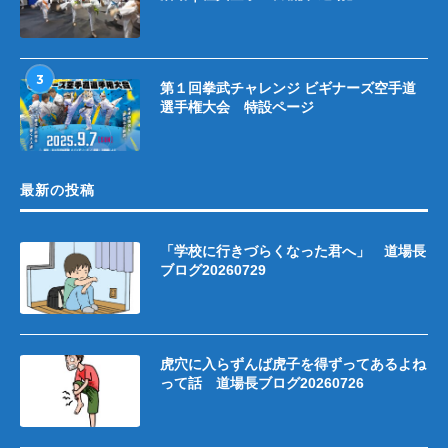
3
第１回拳武チャレンジ ビギナーズ空手道
選手権大会 特設ページ
最新の投稿
「学校に行きづらくなった君へ」 道場長
ブログ20260729
虎穴に入らずんば虎子を得ずってあるよね
って話 道場長ブログ20260726