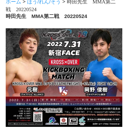
ホーム
>
ほう/れん/そう
>
時田先生 MMA第二
戦 20220524
時田先生 MMA第二戦 20220524