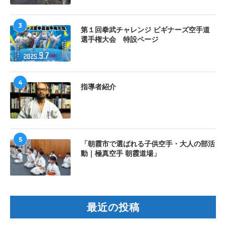
3
第１回拳武チャレンジ ビギナーズ空手道
選手権大会 特設ページ
4
指導者紹介
5
「朝霞市で選ばれる子供空手・大人の部活
動｜極真空手 朝霞道場」
最近の投稿