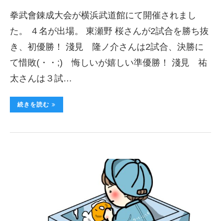
拳武會錬成大会が横浜武道館にて開催されまし
た。 ４名が出場。 東瀬野 桜さんが2試合を勝ち抜
き、初優勝！ 淺見 隆ノ介さんは2試合、決勝に
て惜敗(・・;) 悔しいが嬉しい準優勝！ 淺見 祐
太さんは３試…
続きを読む