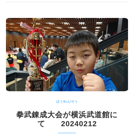
ほう/れん/そう
拳武錬成大会が横浜武道館に
て 20240212