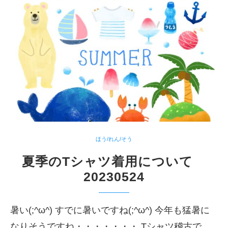
ほう/れん/そう
夏季のTシャツ着用について
20230524
暑い(;^ω^) すでに暑いですね(;^ω^) 今年も猛暑に
なりそうですね・・・・・・・ Tシャツ稽古で