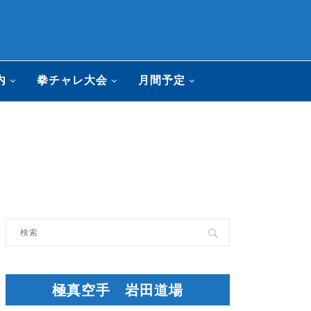
内
拳チャレ大会
月間予定
極真空手 岩田道場