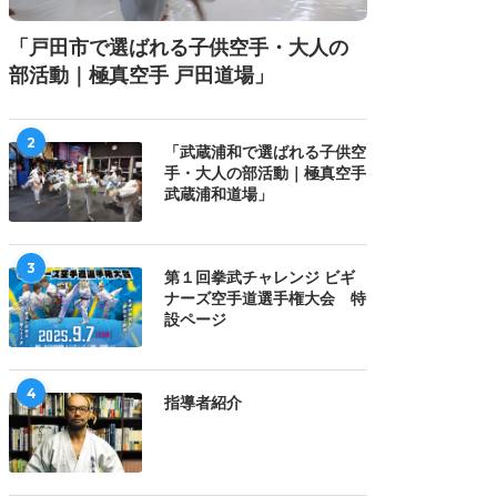
「戸田市で選ばれる子供空手・大人の
部活動｜極真空手 戸田道場」
2
「武蔵浦和で選ばれる子供空
手・大人の部活動｜極真空手
士會館 東京都選抜大会
2026 全日本少年少女極真空
武蔵浦和道場」
2026にて 20260712
手道選手権大会で
20260711
3
第１回拳武チャレンジ ビギ
ナーズ空手道選手権大会 特
設ページ
4
指導者紹介