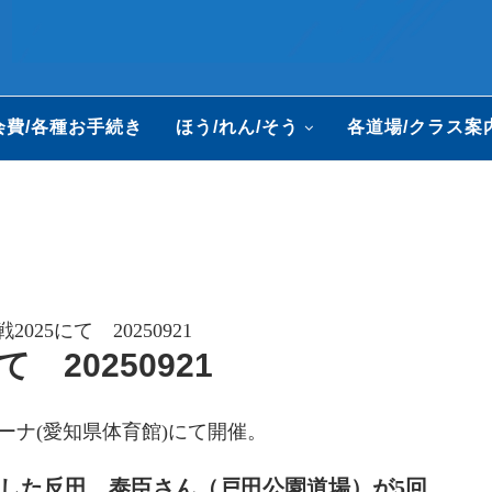
会費/各種お手続き
ほう/れん/そう
各道場/クラス案
2025にて 20250921
 20250921
リーナ(愛知県体育館)にて開催。
した反田 泰臣さん（戸田公園道場）が5回