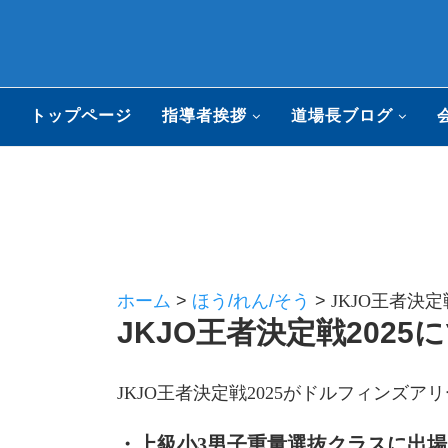
トップページ
指導者挨拶
道場長ブログ
ホーム
>
ほう/れん/そう
>
JKJO王者決定戦
JKJO王者決定戦2025にて
JKJO王者決定戦2025がドルフィンズア
・上級小3男子重量選抜クラスに出場