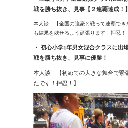
戦を勝ち抜き、見事【２連覇達成！
本人談 【全国の強豪と戦って連覇でき
も結果を残せるよう頑張ります！押忍！ 
・ 初心小学1年男女混合クラスに出
戦を勝ち抜き、見事に優勝！
本人談 【初めての大きな舞台で緊
たです！押忍！】