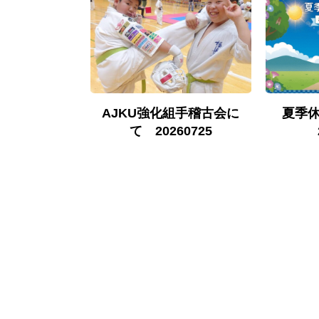
古について
AJKU強化組手稽古会に
夏季
0524
て 20260725