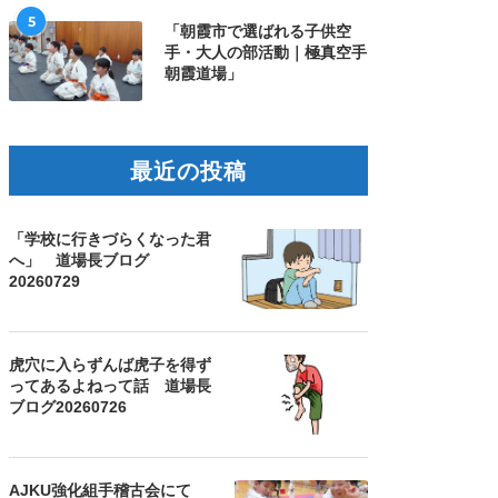
5
「朝霞市で選ばれる子供空
手・大人の部活動｜極真空手
朝霞道場」
最近の投稿
「学校に行きづらくなった君
へ」 道場長ブログ
20260729
虎穴に入らずんば虎子を得ず
ってあるよねって話 道場長
ブログ20260726
AJKU強化組手稽古会にて