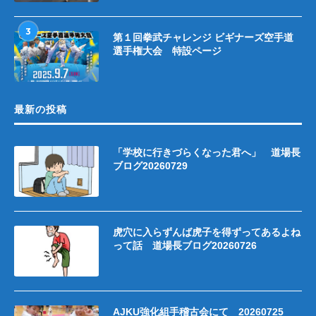
3
第１回拳武チャレンジ ビギナーズ空手道
選手権大会 特設ページ
最新の投稿
「学校に行きづらくなった君へ」 道場長
ブログ20260729
虎穴に入らずんば虎子を得ずってあるよね
って話 道場長ブログ20260726
AJKU強化組手稽古会にて 20260725