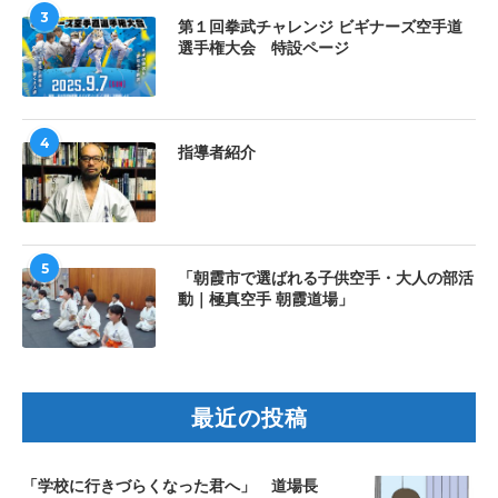
3
第１回拳武チャレンジ ビギナーズ空手道
選手権大会 特設ページ
4
指導者紹介
5
「朝霞市で選ばれる子供空手・大人の部活
動｜極真空手 朝霞道場」
最近の投稿
「学校に行きづらくなった君へ」 道場長