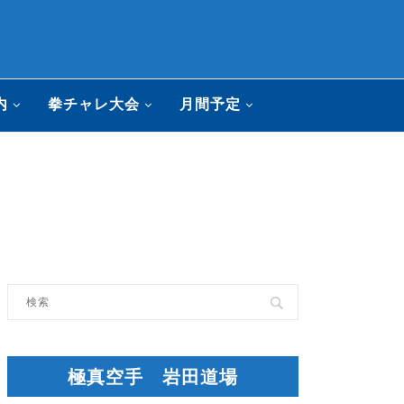
内
拳チャレ大会
月間予定
極真空手 岩田道場