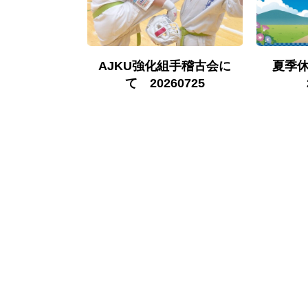
古について
AJKU強化組手稽古会に
夏季
0524
て 20260725