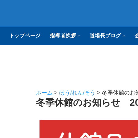
トップページ
指導者挨拶
道場長ブログ
ホーム
>
ほう/れん/そう
>
冬季休館のお知ら
冬季休館のお知らせ 202