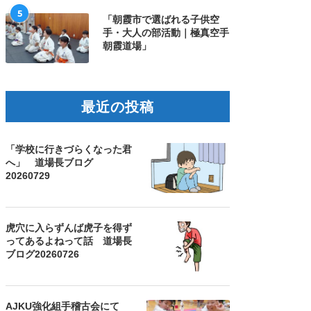
5
「朝霞市で選ばれる子供空
手・大人の部活動｜極真空手
朝霞道場」
最近の投稿
「学校に行きづらくなった君
へ」 道場長ブログ
20260729
虎穴に入らずんば虎子を得ず
ってあるよねって話 道場長
ブログ20260726
AJKU強化組手稽古会にて