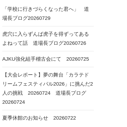
「学校に行きづらくなった君へ」 道
場長ブログ20260729
士會館 東京都選抜大会
2026 全日本少年少女極真空
虎穴に入らずんば虎子を得ずってある
2026にて 20260712
手道選手権大会で
20260711
よねって話 道場長ブログ20260726
AJKU強化組手稽古会にて 20260725
【大会レポート】夢の舞台「カラテド
リームフェスティバル2026」に挑んだ2
人の挑戦 20260724 道場長ブログ
20260724
夏季休館のお知らせ 20260722