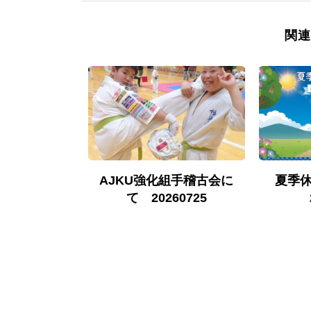
関連
古について
AJKU強化組手稽古会に
夏季
0524
て 20260725