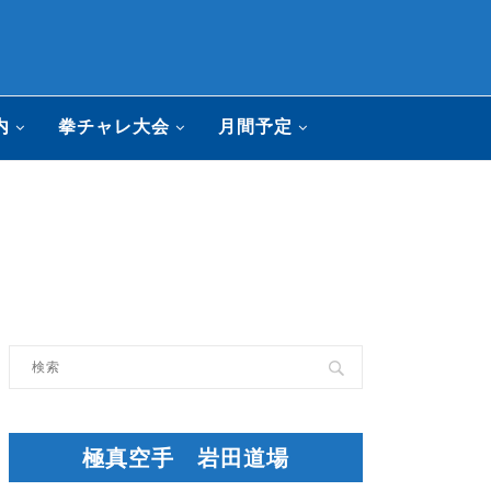
内
拳チャレ大会
月間予定
極真空手 岩田道場