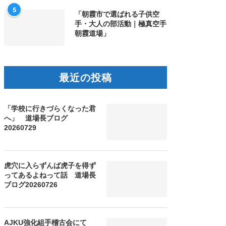
5
「朝霞市で選ばれる子供空
手・大人の部活動｜極真空手
朝霞道場」
最近の投稿
「学校に行きづらくなった君
へ」 道場長ブログ
20260729
虎穴に入らずんば虎子を得ず
ってあるよねって話 道場長
ブログ20260726
AJKU強化組手稽古会にて