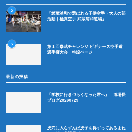
2
「武蔵浦和で選ばれる子供空手・大人の部
活動｜極真空手 武蔵浦和道場」
3
第１回拳武チャレンジ ビギナーズ空手道
選手権大会 特設ページ
最新の投稿
「学校に行きづらくなった君へ」 道場長
ブログ20260729
虎穴に入らずんば虎子を得ずってあるよね