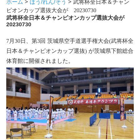
ホーム
>
ほう/れん/そう
>
武将杯全日本＆チャン
ピオンカップ選抜大会が 20230730
武将杯全日本＆チャンピオンカップ選抜大会が
20230730
7月30日、第3回 茨城県空手道選手権大会(武将杯全
日本＆チャンピオンカップ選抜) が茨城県下館総合
体育館に開催されました。