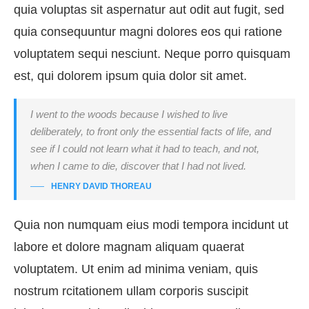
quia voluptas sit aspernatur aut odit aut fugit, sed
quia consequuntur magni dolores eos qui ratione
voluptatem sequi nesciunt. Neque porro quisquam
est, qui dolorem ipsum quia dolor sit amet.
I went to the woods because I wished to live
deliberately, to front only the essential facts of life, and
see if I could not learn what it had to teach, and not,
when I came to die, discover that I had not lived.
HENRY DAVID THOREAU
Quia non numquam eius modi tempora incidunt ut
labore et dolore magnam aliquam quaerat
voluptatem. Ut enim ad minima veniam, quis
nostrum rcitationem ullam corporis suscipit