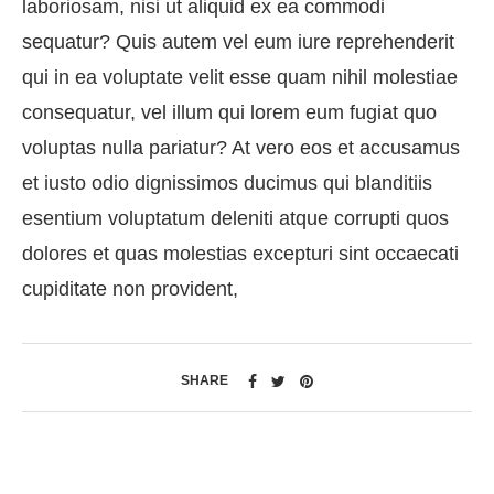
laboriosam, nisi ut aliquid ex ea commodi
sequatur? Quis autem vel eum iure reprehenderit
qui in ea voluptate velit esse quam nihil molestiae
consequatur, vel illum qui lorem eum fugiat quo
voluptas nulla pariatur? At vero eos et accusamus
et iusto odio dignissimos ducimus qui blanditiis
esentium voluptatum deleniti atque corrupti quos
dolores et quas molestias excepturi sint occaecati
cupiditate non provident,
SHARE