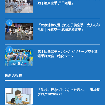
動｜極真空手 戸田道場」
2
「武蔵浦和で選ばれる子供空手・大人の部
活動｜極真空手 武蔵浦和道場」
3
第１回拳武チャレンジ ビギナーズ空手道
選手権大会 特設ページ
最新の投稿
「学校に行きづらくなった君へ」 道場長
ブログ20260729