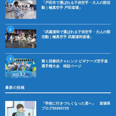
1
「戸田市で選ばれる子供空手・大人の部活
動｜極真空手 戸田道場」
2
「武蔵浦和で選ばれる子供空手・大人の部
活動｜極真空手 武蔵浦和道場」
3
第１回拳武チャレンジ ビギナーズ空手道
選手権大会 特設ページ
最新の投稿
「学校に行きづらくなった君へ」 道場長
ブログ20260729