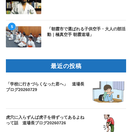
5
「朝霞市で選ばれる子供空手・大人の部活
動｜極真空手 朝霞道場」
最近の投稿
「学校に行きづらくなった君へ」 道場長
ブログ20260729
虎穴に入らずんば虎子を得ずってあるよね
って話 道場長ブログ20260726